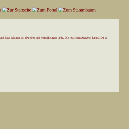
und füge dahinter ein @andrea-und-hendrik-sagen-ja.de. Die restlichen Angaben kannst Du so