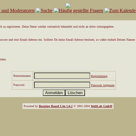
 zu registrieren. Deine Daten werden vertraulich behandelt und nicht an dritte weitergegeben.
asswort und eine Email-Adresse ein. Solltest Du keine Email-Adresse besitzen, so wähle einfach Deinen Namen 
elden.
Benutzername:
Registrierung
Passwort:
Passwort vergessen
Powered by
Burning Board Lite 1.0.2
© 2001-2004
WoltLab GmbH