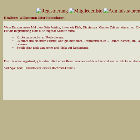
Herzlichen Willkommen lieber Hochzeitsgast!
Wenn Du zum ersten Mal diese Seite betritts, bitten wir Dich, Dir ein paar Minuten Zeit zu nehmen, um Dich
Für die Registrierung führe bitte folgende Schritte durch:
Klicke unten rechts auf Registrierung.
Es öffnet sich ein neues Fenster. Dort gib bitte einen Benutzernamen (z.B. Deinen Namen), ein P
belassen.
Scrolle dann nach ganz unten und klicke auf Registrieren.
Bist Du schon registriert, gib unten bitte Deinen Benutzernamen und dein Passwort ein und klicke auf Anm
Viel Spaß beim Durchstöbern unseres Hochzeits-Forums!