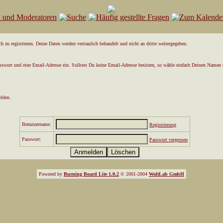
 zu registrieren. Deine Daten werden vertraulich behandelt und nicht an dritte weitergegeben.
asswort und eine Email-Adresse ein. Solltest Du keine Email-Adresse besitzen, so wähle einfach Deinen Namen 
elden.
Benutzername:
Registrierung
Passwort:
Passwort vergessen
Powered by
Burning Board Lite 1.0.2
© 2001-2004
WoltLab GmbH