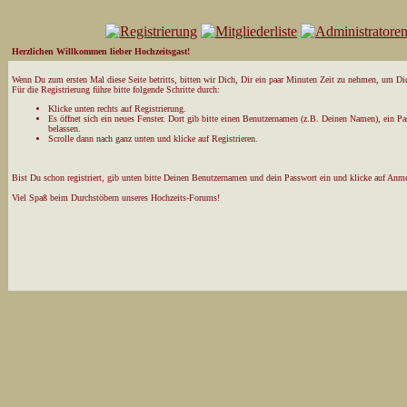
Herzlichen Willkommen lieber Hochzeitsgast!
Wenn Du zum ersten Mal diese Seite betritts, bitten wir Dich, Dir ein paar Minuten Zeit zu nehmen, um Dich
Für die Registrierung führe bitte folgende Schritte durch:
Klicke unten rechts auf Registrierung.
Es öffnet sich ein neues Fenster. Dort gib bitte einen Benutzernamen (z.B. Deinen Namen), ein P
belassen.
Scrolle dann nach ganz unten und klicke auf Registrieren.
Bist Du schon registriert, gib unten bitte Deinen Benutzernamen und dein Passwort ein und klicke auf Anm
Viel Spaß beim Durchstöbern unseres Hochzeits-Forums!