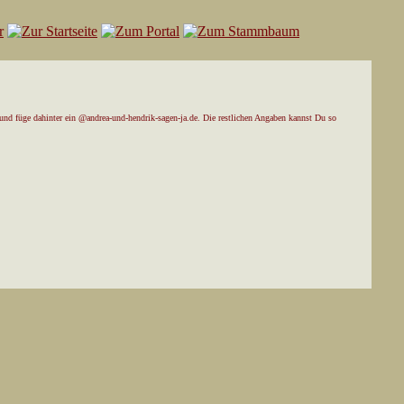
und füge dahinter ein @andrea-und-hendrik-sagen-ja.de. Die restlichen Angaben kannst Du so