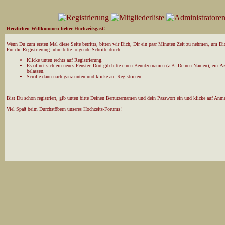
Herzlichen Willkommen lieber Hochzeitsgast!
Wenn Du zum ersten Mal diese Seite betritts, bitten wir Dich, Dir ein paar Minuten Zeit zu nehmen, um Dich
Für die Registrierung führe bitte folgende Schritte durch:
Klicke unten rechts auf Registrierung.
Es öffnet sich ein neues Fenster. Dort gib bitte einen Benutzernamen (z.B. Deinen Namen), ein P
belassen.
Scrolle dann nach ganz unten und klicke auf Registrieren.
Bist Du schon registriert, gib unten bitte Deinen Benutzernamen und dein Passwort ein und klicke auf Anm
Viel Spaß beim Durchstöbern unseres Hochzeits-Forums!