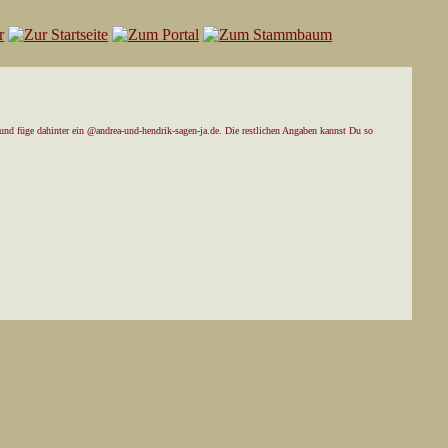
und füge dahinter ein @andrea-und-hendrik-sagen-ja.de. Die restlichen Angaben kannst Du so