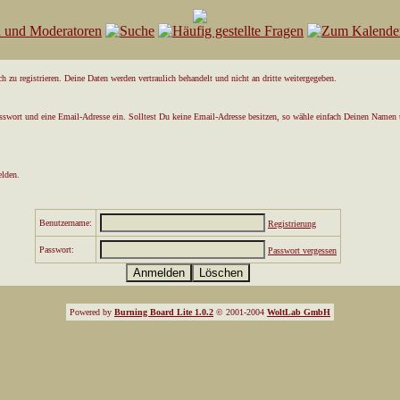
 zu registrieren. Deine Daten werden vertraulich behandelt und nicht an dritte weitergegeben.
asswort und eine Email-Adresse ein. Solltest Du keine Email-Adresse besitzen, so wähle einfach Deinen Namen 
elden.
Benutzername:
Registrierung
Passwort:
Passwort vergessen
Powered by
Burning Board Lite 1.0.2
© 2001-2004
WoltLab GmbH